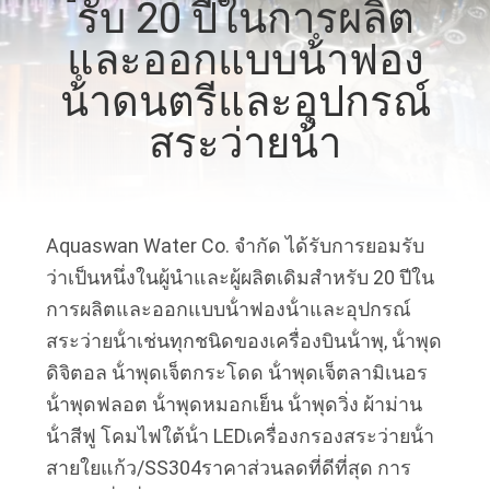
รับ 20 ปีในการผลิต
โรงงาน
และออกแบบน้ําฟอง
น้ําดนตรีและอุปกรณ์
ควบคุม
สระว่ายน้ํา
คุณภาพ
ติดต่อ
Aquaswan Water Co. จํากัด ได้รับการยอมรับ
ว่าเป็นหนึ่งในผู้นําและผู้ผลิตเดิมสําหรับ 20 ปีใน
เรา
การผลิตและออกแบบน้ําฟองน้ําและอุปกรณ์
สระว่ายน้ําเช่นทุกชนิดของเครื่องบินน้ําพุ, น้ําพุด
ดิจิตอล น้ําพุดเจ็ตกระโดด น้ําพุดเจ็ตลามิเนอร
ขอ
น้ําพุดฟลอต น้ําพุดหมอกเย็น น้ําพุดวิ่ง ผ้าม่าน
ใบ
น้ําสีฟู โคมไฟใต้น้ํา LEDเครื่องกรองสระว่ายน้ํา
สายใยแก้ว/SS304ราคาส่วนลดที่ดีที่สุด การ
เสนอ