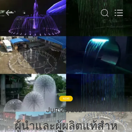
-
2026
aquaswan
water
co,.ltd.
All
Rights
Reserved.
บ้าน
สินค้า
เกี่ยว
กับ
NEWS
เรา
Jun 25, 2024
ผู้นําและผู้ผลิตแท้สําห
ทัวร์