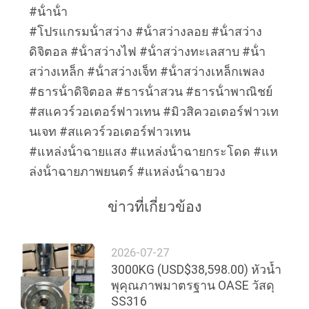
#น้ําน้ํา
#โปรแกรมน้ําสว่าง #น้ําสว่างลอย #น้ําสว่าง
ดิจิตอล #น้ําสว่างไฟ #น้ําสว่างทะเลสาบ #น้ํา
สว่างเหล็ก #น้ําสว่างเจ็ท #น้ําสว่างเหล็กเพลง
#ธารน้ําดิจิตอล #ธารน้ําสวน #ธารน้ําพาณิชย์
#สแควร์วอเตอร์ฟาวเทน #มิวสิควอเตอร์ฟาวเท
นเจท #สแควร์วอเตอร์ฟาวเทน
#แหล่งน้ําฉายแสง #แหล่งน้ําฉายกระโดด #แห
ล่งน้ําฉายภาพยนตร์ #แหล่งน้ําฉายวง
ข่าวที่เกี่ยวข้อง
2026-07-27
3000KG (USD$38,598.00) หัวน้ำ
พุคุณภาพมาตรฐาน OASE วัสดุ
SS316