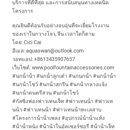
บริการที่ดีที่สุด และการสนับสนุนทางเทคนิค
ราคา
โครงการ
คุณยินดีต้อนรับอย่างอบอุ่นที่จะเยี่ยมโรงงาน
NEWS
ของเราในกวางโจว, จีน เวลาใดก็ตาม
โดย: Cici Cai
แผนผัง
อีเมล: aquaswan@outlook.com
วอทแอป: +8613435907657
เว็บไซต์
เว็บไซต์: www.poolfountainaccessories.com
#นกน้ําน้ํา #นกน้ําลูกเต๋า #นกนกน้ํา #นกน้ําน้ํา
PRIVACY
#นกน้ําโชว์ #นกน้ําสกรีน #นกน้ํากลางแจ้ง
#นกน้ําดนตรีสวน #นกน้ําโชว์
POLICY
#กัสซิ่งฟองฟาวเทนเจ็ท #ฟาวเทนน้ํา #ฟาวเท
นน้ํา #ฟาวเทนน้ํา #ฟาวเทนน้ําทะเลสาบ
#โครงการน้ําน้ําเพลง #อุปกรณ์น้ําน้ําแห้ง
#น้ําน้ําหนัง #น้ําน้ําในอัคเซอร์ซอรี่ #น้ําน้ําเจ็ท