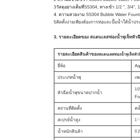
3
วัสดุอย่างเต็มที่
SS304
, ทางเข้า
1/2 ", 3/4", 1
4. ความสวยงาม
SS304 Bubble Water Founta
5
ติดตั้งง่ายเพียงต้องการท่อและปั๊มน้ำใต้น้ำ
3. รายละเอียดของ
สแตนเลสฟองน้ำพุเจ็ทหัวฉี
รายละเอียดสินค้าของ
สแตนเลสฟองน้ำพุเจ็ทหัวฉี
ยี่ห้อ
Aq
ประเภทน้ำพุ
เพล
1/2
หัวฉีดน้ำพุขนาดปากน้ำ
Fo
สถานที่ติดตั้ง
ค
น
สเปรย์น้ำสูง
1 '-
น้ำหนักสินค้า
0.2