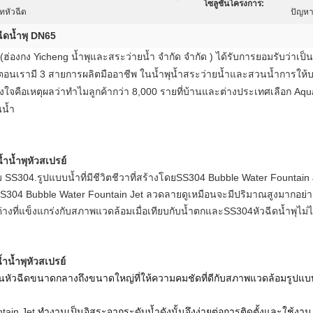
โซลูชันโครงการ:
ทหัวฉีด
ปัญหา
ฉีดน้ำพุ DN65
 (ฮ่องกง Yicheng น้ำพุและสระว่ายน้ำ จำกัด จำกัด ) ได้รับการยอมรับว่าเป
้นตอนเรามี 3 สายการผลิตมืออาชีพ ในน้ำพุน้ำสระว่ายน้ำและสวนน้ำการให
จคือเหตุผลว่าทำไมลูกค้ากว่า 8,000 รายที่บ้านและต่างประเทศเลือก Aqu
นน้ำ
ำน้ำพุหัวสเปรย์
ม
SS304
.รูปแบบน้ำที่มีชีวิตชีวาที่สร้างโดย
SS304 Bubble Water Fountain 
S304 Bubble Water Fountain Jet
ลวดลายดูเหมือนจะมีปริมาณสูงมากอย่าง
างที่แข็งแกร่งกับสภาพแวดล้อมเมื่อเทียบกับน้ำตกและ
SS304
หัวฉีดน้ำพุ
ไม่
ำน้ำพุหัวสเปรย์
็นหัวฉีดขนาดกลางถึงขนาดใหญ่ที่ให้ความคมชัดที่ดีกับสภาพแวดล้อมรูปแ
tain Jet
ทำงานเป็นอิสระจากระดับน้ำดังนั้นจึงง่ายต่อการติดตั้งและใช้งาน