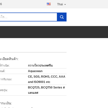
96
Thai
เอียดสินค้า:
่กำเนิด:
กวางโจวประเทศจีน
รนด์:
Aquaswan
CE, SGS, ROHS, CCC, AAA
การรับรอง:
and ISO9001 etc
BCQT25, BCQT50 Series ส
ขรุ่น:
แตนเลส
ำระเงิน: