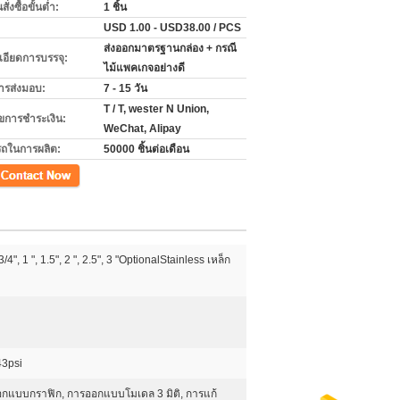
่งซื้อขั้นต่ำ:
1 ชิ้น
USD 1.00 - USD38.00 / PCS
ส่งออกมาตรฐานกล่อง + กรณี
เอียดการบรรจุ:
ไม้แพคเกจอย่างดี
ารส่งมอบ:
7 - 15 วัน
T / T, wester N Union,
ไขการชำระเงิน:
WeChat, Alipay
ถในการผลิต:
50000 ชิ้นต่อเดือน
 3/4", 1 ", 1.5", 2 ", 2.5", 3 "OptionalStainless เหล็ก
43psi
กแบบกราฟิก, การออกแบบโมเดล 3 มิติ, การแก้