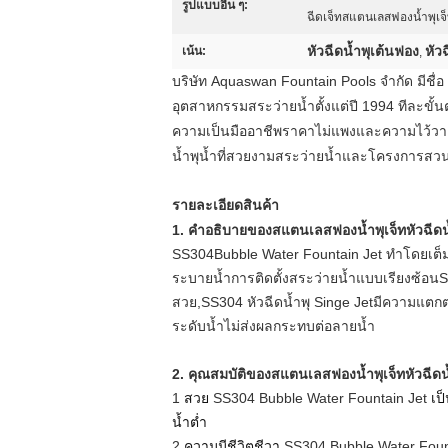
รูปแบบอื่น ๆ:
ฉีดเจ็ทสแตนเลสฟองน้ำพุเจ็
หัวฉีดน้ำพุเต้นฟอง
หัว
เน้น:
,
บริษัท Aquaswan Fountain Pools จำกัด มีชื่อ
อุตสาหกรรมสระว่ายน้ำตั้งแต่ปี 1994 ทีละขั
ความเป็นมืออาชีพราคาไม่แพงและความไว้วางใ
น้ำพุน้ำที่สวยงามสระว่ายน้ำและโครงการสว
รายละเอียดสินค้า
1. คำอธิบายของ
สแตนเลสฟองน้ำพุเจ็ทหัวฉีดน้
SS304
Bubble Water Fountain Jet
ทำโดยเต็
ระบายน้ำการติดตั้งสระว่ายน้ำแบบเรียงซ้อน
S
สวย,
SS304
หัวฉีดน้ำพุ Singe Jet
มีความแตกต่
ระดับน้ำไม่ส่งผลกระทบต่อลายน้ำ
2. คุณสมบัติของ
สแตนเลสฟองน้ำพุเจ็ทหัวฉีดน้
1
สวย
SS304 Bubble Water Fountain Jet
เป
น้ำต่ำ
2
ความมีชีวิตชีวา
SS304 Bubble Water Foun