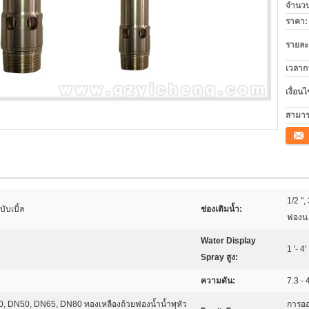
จำนวนสั
ราคา:
รายละ
เวลาก
เงื่อน
สามาร
ติดต่อ
1/2 ",
ับเบิ้ล
ช่องเติมน้ำ:
ฟองน
Water Display
1 '- 4'
Spray สูง:
ความดัน:
7.3 - 
 DN50, DN65, DN80 ทองเหลืองถ้วยฟองน้ำน้ำพุหัว
การออ