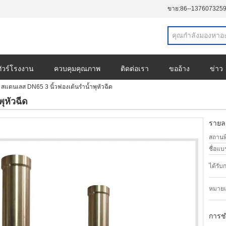
ขาย:
86--137607325
ทัวร์โรงงาน
ควบคุมคุณภาพ
ติดต่อเรา
ขออ้าง
ข่าว
สแตนเลส DN65 3 นิ้วฟองเต้นรำน้ำพุหัวฉีด
ุหัวฉีด
รายละ
สถานที
ชื่อแบ
ได้รับ
หมายเล
การช