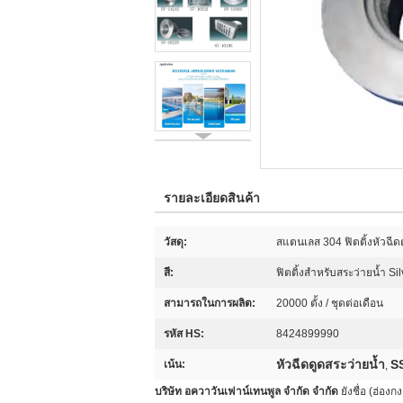
รายละเอียดสินค้า
วัสดุ:
สแตนเลส 304 ฟิตติ้งหัวฉีด
สี:
ฟิตติ้งสำหรับสระว่ายน้ำ Sil
สามารถในการผลิต:
20000 ตั้ง / ชุดต่อเดือน
รหัส HS:
8424899990
หัวฉีดดูดสระว่ายน้ำ
SS
เน้น:
,
บริษัท อควาวันเฟาน์เทนพูล จำกัด จำกัด
ยังชื่อ (ฮ่อ