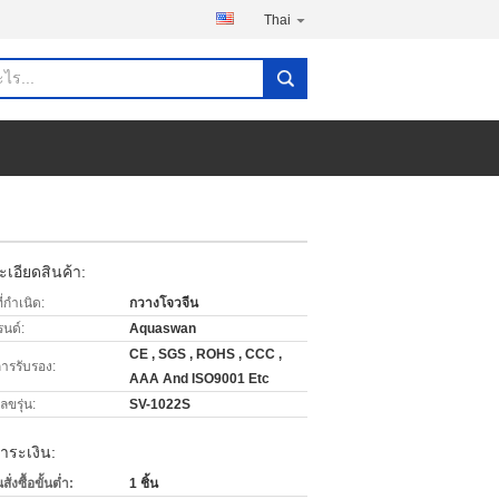
Thai
เอียดสินค้า:
่กำเนิด:
กวางโจวจีน
รนด์:
Aquaswan
CE , SGS , ROHS , CCC ,
การรับรอง:
AAA And ISO9001 Etc
ขรุ่น:
SV-1022S
ำระเงิน:
่งซื้อขั้นต่ำ:
1 ชิ้น