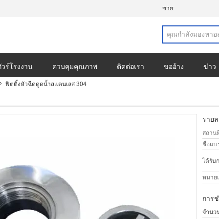
ขาย:
ทัวร์โรงงาน
ควบคุมคุณภาพ
ติดต่อเรา
ขออ้าง
ข่าว
ฟิตติ้งหัวฉีดดูดน้ำสแตนเลส 304
รายละ
สถานที
ชื่อแบ
ได้รับ
หมายเล
การช
จำนวนสั