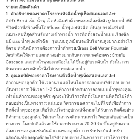
ราคาโรงงานหัวฉีดน้ำพุเห็ดสแตนเลส Jet
รายละเอียดสินค้า
1. คำอธิบายของ
ราคาโรงงานหัวฉีดน้ำพุเห็ดสแตนเลส Jet
ดิ
ปรับB
ราส เห็ด น้ำพุ เจ็ต
หัวฉีด
ทำด้วยทองเหลืองทั้งตัวรูปแบบน้ำที่มี
ชีวิตชีวาที่สร้างขึ้นโดย
บี
rass น้ำพุ Jet
หัวฉีด
เป็นอุปกรณ์เสริมที่
เหมาะสมที่สุดสำหรับทางเข้าทางน้ำ การติดตั้งสระน้ำแบบเรียงซ้อ
น
บี
rass น้ำพุ Jet
หัวฉีด
, รูปแบบดูเหมือนจะมีปริมาณสูงมาก.อย่างไร
ก็ตาม หัวฉีดมีความต้องการน้ำต่ำสวย,
บี
rass Bell Water Fountain
Jet
หัวฉีด
ให้ความแตกต่างอย่างมากกับสภาพแวดล้อมตรงข้ามกับ
Cascade และ
หัวน้ำพุทองเหลือง
ไม่ได้ขึ้นอยู่กับระดับน้ำ ดังนั้น การ
ผันผวนของระดับน้ำจึงไม่กระทบต่อลายน้ำ
2. คุณสมบัติของ
ราคาโรงงานหัวฉีดน้ำพุเห็ดสแตนเลส Jet
คำถามของลูกค้า: ใช้เวลานานแค่ไหนในการออกแบบ?คำตอบอย่าง
เป็นทางการ: ใช้เวลา 1-2 วันทำการสำหรับการออกแบบน้ำพุของคุณ
เท่านั้นคำถามของลูกค้า: คุณจะให้บริการติดตั้งในสถานที่หรือไม่?คำ
ตอบอย่างเป็นทางการ: แน่นอน วิศวกรของเราจะไปที่ไซต์เพื่อทำการ
ติดตั้งน้ำพุของคุณ เพื่อให้แน่ใจว่าอุปกรณ์ทั้งหมดได้รับการติดตั้งอย่าง
ดีคำถามของลูกค้า: ใช้เวลาในการผลิตนานเท่าไร?ตอบกลับอย่างเป็น
ทางการ: โดยปกติแล้วจะใช้เวลาประมาณ 20-30 วัน ขึ้นอยู่กับความ
ต้องการของคุณเช่นกันคำถามของลูกค้า: การรับประกันสำหรับ
ผลิตภัณฑ์ของคุณคืออะไร?คำตอบอย่างเป็นทางการ: เราให้การรับ