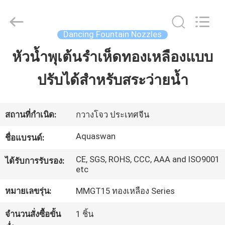
-
2026
aquaswan
water
co,.ltd.
Dancing Fountain Nozzles
All
Rights
Reserved.
หัวน้ำพุเต้นรำเห็ดทองเหลืองแบบ
บ้าน
ปรับได้สำหรับสระว่ายน้ำ
สินค้า
สถานที่กำเนิด:
กวางโจว ประเทศจีน
เกี่ยว
Aquaswan
ชื่อแบรนด์:
กับ
CE, SGS, ROHS, CCC, AAA and ISO9001
ได้รับการรับรอง:
etc
เรา
หมายเลขรุ่น:
MMGT15 ทองเหลือง Series
ทัวร์
จำนวนสั่งซื้อขั้น
1 ชิ้น