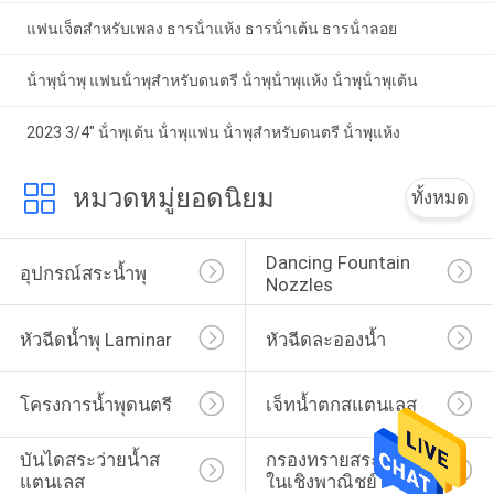
แฟนเจ็ตสําหรับเพลง ธารน้ําแห้ง ธารน้ําเต้น ธารน้ําลอย
น้ําพุน้ําพุ แฟนน้ําพุสําหรับดนตรี น้ําพุน้ําพุแห้ง น้ําพุน้ําพุเต้น
2023 3/4" น้ําพุเต้น น้ําพุแฟน น้ําพุสําหรับดนตรี น้ําพุแห้ง
หมวดหมู่ยอดนิยม
ทั้งหมด
Dancing Fountain 
อุปกรณ์สระน้ำพุ
Nozzles
หัวฉีดน้ำพุ Laminar
หัวฉีดละอองน้ำ
โครงการน้ำพุดนตรี
เจ็ทน้ำตกสแตนเลส
บันไดสระว่ายน้ำส
กรองทรายสระว่ายน้ำ
แตนเลส
ในเชิงพาณิชย์