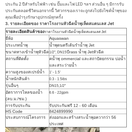
ประกัน 2 ปีสำหรับไฟฟ้า เช่น ปั๊มและไฟ LED ฯลฯ ส่วนอื่น ๆ มีการรับ
ประกันตลอดชีวิตนอกจากนี้ วิศวกรของเราจะถูกส่งไปยังไซต์น้ำพุของ
คุณเพื่อบำรุงรักษาอุปกรณ์ทุกครั้ง
3. รายละเอียดของ
ราคาโรงงานหัวฉีดน้ำพุเห็ดสแตนเลส Jet
รายละเอียดสินค้าของ
ราคาโรงงานหัวฉีดน้ำพุเห็ดสแตนเลส Jet
ยี่ห้อ
Aquaswan
ประเภทน้ำพุ
น้ำพุดนตรีเต้นรำน้ำพุ Jet
ขนาดทางเข้าน้ำพุหัวฉีด
บี
rass น้ำพุ Jet
หัวฉีด
1/2", DN15
สถานที่ติดตั้ง
ค
น้ำพุ ommercial และสถาปัตยกรรม บ่อน้ำ
และสระว่ายน้ำ
ความสูงของสเปรย์น้ำ
1' - 1.5'
น้ำหนักสินค้า
0.3 - 1.5ibs
รุ่นอื่นๆ
DN15,1/2"
อัตราการไหลของน้ำ
6.6 - 22gpm
(ลบ.ม./ชม.)
การรับประกัน
รับประกันฟรี 12 - 60 เดือน
HS Code
8424899990
ประสบการณ์โครงการ
ส่งออกและสร้างสระน้ำพุอควากว่า 56
ประเทศ