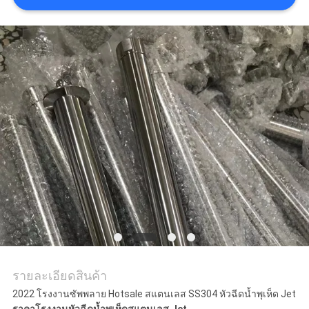
ราคา
NEWS
แผนผัง
เว็บไซต์
PRIVACY
POLICY
รายละเอียดสินค้า
2022 โรงงานซัพพลาย Hotsale สแตนเลส SS304 หัวฉีดน้ำพุเห็ด Jet