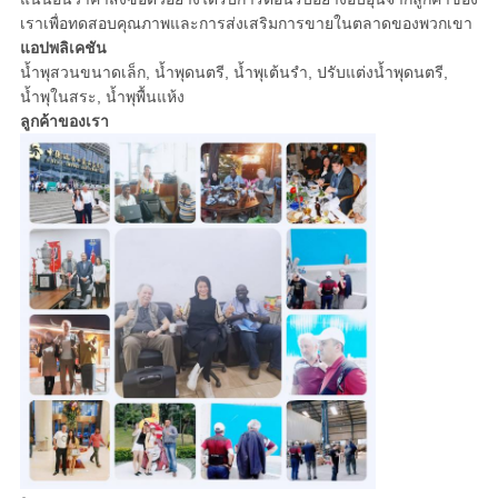
เราเพื่อทดสอบคุณภาพและการส่งเสริมการขายในตลาดของพวกเขา
แอปพลิเคชัน
น้ำพุสวนขนาดเล็ก, น้ำพุดนตรี, น้ำพุเต้นรำ, ปรับแต่งน้ำพุดนตรี,
น้ำพุในสระ, น้ำพุพื้นแห้ง
ลูกค้าของเรา