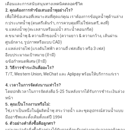
เดือนและการสนับสนุนทางเทคนิคตลอดชีวิต
2. คุณต้องการทำข้อเสนอน้ำพุอย่างไร?
เพื่อให้ข้อเสนอที่เหมาะสมที่สุดแก่คุณ เราต้องการข้อมูลน้ำพุด้านล่าง
ก.ประเภทน้ำพุ (ดนตรีเต้นรำ, การควบคุมที่ไม่ใช่ดนตรี, คงที่)
ข.แหล่งน้ำพุ (ทะเลสาบหรือแม่น้ำ สระน้ำคอนกรีต)
ค.ขนาดน้ำพุ & ความลึกของน้ำ (ความยาว & ความกว้าง, เส้นผ่าน
ศูนย์กลาง, รูปภาพหรือแบบ CAD)
ง.แหล่งจ่ายไฟ (แรงดันไฟฟ้า ความถี่ เฟสเดียว หรือ 3 เฟส)
อีงบประมาณเป้าหมาย (ถ้ามี)
ฉข้อกำหนดพิเศษ (ถ้ามี)
3. วิธีการชำระเงินคืออะไร?
T/T, Western Union, WeChat และ Aplipay พร้อมให้บริการแก่เรา
4. เวลาในการจัดส่งนานเท่าไร?
โดยปกติเวลาในการจัดส่งคือ 5-25 วันหลังจากได้รับการชำระเงินล่วง
หน้า
5. คุณเป็นโรงงานหรือไม่:
ใช่,
เราเป็นหนึ่งในผู้ผลิตน้ำพุ สระว่ายน้ำ และชุดอุปกรณ์สวนน้ำแบบ
มืออาชีพและดั้งเดิมตั้งแต่ปี 1994
6. ตัวอย่างคำสั่งซื้อคือลูกศร?
แน่นอนว่าคำสั่งซื้อตัวอย่างได้รับการต้อนรับอย่างอบอุ่นจากลูกค้าของ