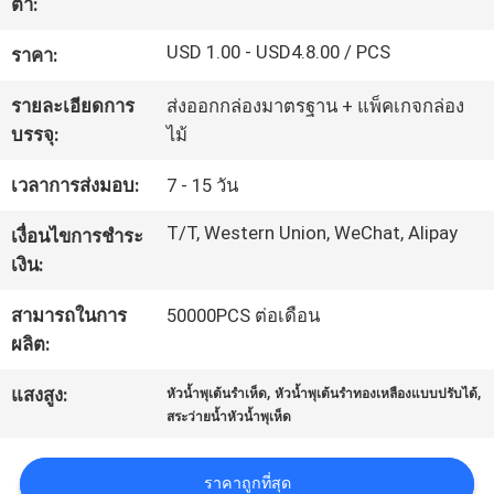
ต่ำ:
โรงงาน
USD 1.00 - USD4.8.00 / PCS
ราคา:
รายละเอียดการ
ส่งออกกล่องมาตรฐาน + แพ็คเกจกล่อง
ควบคุม
บรรจุ:
ไม้
คุณภาพ
เวลาการส่งมอบ:
7 - 15 วัน
T/T, Western Union, WeChat, Alipay
เงื่อนไขการชำระ
ติดต่อ
เงิน:
เรา
สามารถในการ
50000PCS ต่อเดือน
ผลิต:
ขอ
,
,
แสงสูง:
หัวน้ำพุเต้นรำเห็ด
หัวน้ำพุเต้นรำทองเหลืองแบบปรับได้
สระว่ายน้ำหัวน้ำพุเห็ด
ใบ
เสนอ
ราคาถูกที่สุด