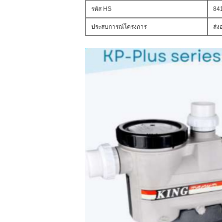
รหัส HS
84
ประสบการณ์โครงการ
ส่ง