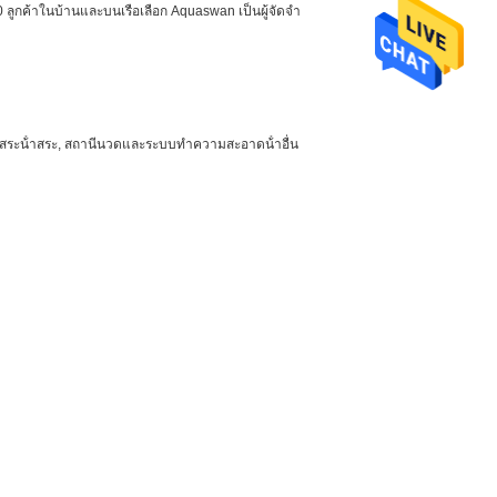
ูกค้าในบ้านและบนเรือเลือก Aquaswan เป็นผู้จัดจํา
้ํา, สระน้ําสระ, สถานีนวดและระบบทําความสะอาดน้ําอื่น