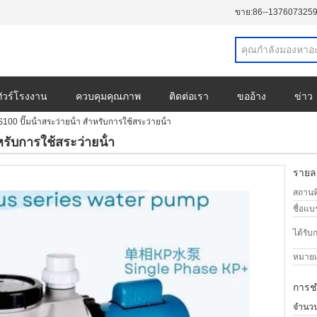
ขาย:
86--137607325
ทัวร์โรงงาน
ควบคุมคุณภาพ
ติดต่อเรา
ขออ้าง
ข่าว
0 ปั๊มน้ําสระว่ายน้ํา สําหรับการใช้สระว่ายน้ํา
หรับการใช้สระว่ายน้ํา
รายละ
สถานที
ชื่อแบ
ได้รับ
หมายเล
การช
จำนวนสั