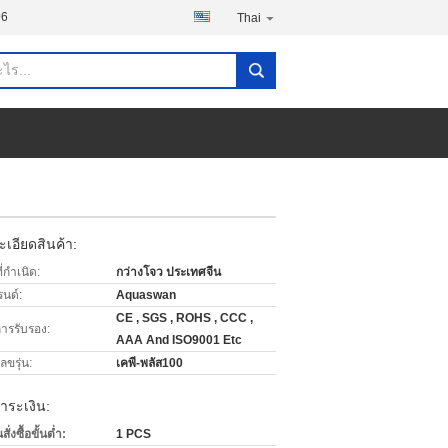
96
Thai
เอียดสินค้า:
่กำเนิด:
กว่างโจว ประเทศจีน
รนด์:
Aquaswan
CE , SGS , ROHS , CCC ,
การรับรอง:
AAA And ISO9001 Etc
ขรุ่น:
เคพี-พลัส100
ำระเงิน:
่งซื้อขั้นต่ำ:
1 PCS