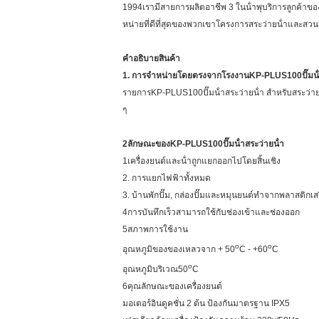
1994เรามีสายการผลิตอาชีพ 3 ในน้ําพุบริการลูกค้าข
หน่ายที่ดีที่สุดของพวกเขาโครงการสระว่ายน้ําและสวนน
คําอธิบายสินค้า
1. การจําหน่ายโดยตรงจากโรงงาน
KP-PLUS100
ปั๊มน
รายการ
KP-PLUS100
ปั๊มน้ําสระว่ายน้ํา สําหรับสระว
ๆ
2ลักษณะของ
KP-PLUS100
ปั๊มน้ําสระว่ายน้ํา
1เครื่องยนต์และน้ําถูกแยกออกไปโดยสิ้นเชิง
2. การแยกไฟฟ้าทั้งหมด
3. บ้านพักปั๊ม, กล่องปั๊มและหมุนยนต์ทําจากพลาสติกเ
4การบันทึกเร็วสามารถใช้กับช่องเข้าและช่องออก
5สภาพการใช้งาน
o
o
อุณหภูมิของของเหลวจาก + 50
C - +60
C
o
อุณหภูมิบริเวณ
50
C
6คุณลักษณะของเครื่องยนต์
มอเตอร์อินดูคชั่น 2 ต้น ป้องกันมาตรฐาน IPX5