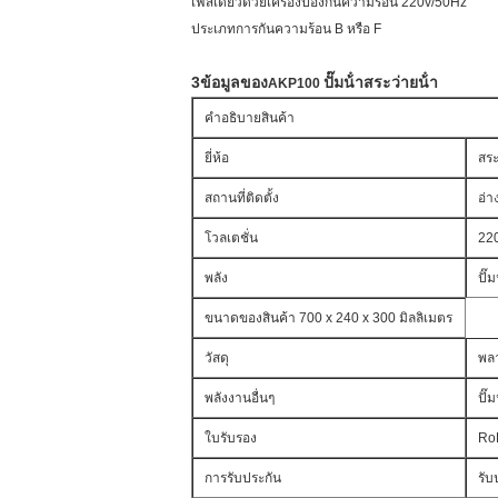
เฟสเดียวด้วยเครื่องป้องกันความร้อน 220v/50Hz
ประเภทการกันความร้อน B หรือ F
3ข้อมูลของ
ปั๊มน้ําสระว่ายน้ํา
AKP100
คําอธิบายสินค้า
ยี่ห้อ
สระ
สถานที่ติดตั้ง
อ่า
โวลเตชั่น
220
พลัง
ปั๊
ขนาดของสินค้า 700 x 240 x 300 มิลลิเมตร
วัสดุ
พลา
พลังงานอื่นๆ
ปั๊
ใบรับรอง
Ro
การรับประกัน
รับ