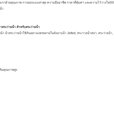
องเราด้วยคุณภาพ การออกแบบล่าสุด ความมืออาชีพ ราคาที่คุ้มค่า และความไว้วางใจ000 ล
้ํา
้ําสระว่ายน้ํา สําหรับสระว่ายน้ํา
่ายน้ํา น้ําสระว่ายน้ําใช้กันอย่างแพร่หลายในถังอาบน้ํา Jetted, สระว่ายน้ําสปา, สระว่ายน
สริมคุณภาพสูง