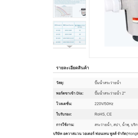
รายละเอียดสินค้า
วัสดุ:
ปั๊มน้ำสระว่ายน้ำ
พอร์ตขาเข้า Dia:
ปั๊มน้ำสระว่ายน้ำ 2"
โวลเตชั่น:
220V/50Hz
ใบรับรอง:
RoHS, CE
การใช้งาน:
สระว่ายน้ำ, สปา, น้ำพุ, บร
บริษัท อควาสแวน วอเตอร์ ฟอนเทน พูลส์ จํากัด
(Hongk