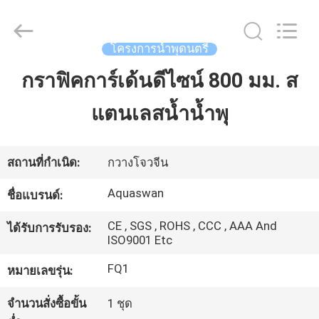
-
2026
aquaswan
water
co,.ltd.
โครงการน้ำพุดนตรี
All
Rights
Reserved.
กราฟิคการ์เด้นดีไซน์ 800 มม. ส
บ้าน
แตนเลสน้ำน้ำพุ
สินค้า
สถานที่กำเนิด:
กวางโจวจีน
เกี่ยว
Aquaswan
ชื่อแบรนด์:
กับ
CE , SGS , ROHS , CCC , AAA And
ได้รับการรับรอง:
ISO9001 Etc
เรา
FQ1
หมายเลขรุ่น:
ทัวร์
จำนวนสั่งซื้อขั้น
1 ชุด