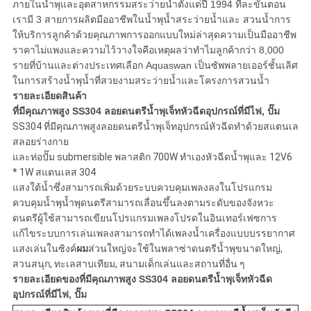
ภายในน้ำพุและอุตสาหกรรมสระว่ายน้ำตั้งแต่ปี 1994 ทีละขั้นตอน
เรามี 3 สายการผลิตมืออาชีพในน้ำพุน้ำสระว่ายน้ำและ สวนน้ำการ
ให้บริการลูกค้าด้วยคุณภาพการออกแบบใหม่ล่าสุดความเป็นมืออาชีพ
ราคาไม่แพงและความไว้วางใจคือเหตุผลว่าทำไมลูกค้ากว่า 8,000
รายที่บ้านและต่างประเทศเลือก Aquaswan เป็นซัพพลายเออร์ชั้นเลิศ
ในการสร้างน้ำพุน้ำที่สวยงามสระว่ายน้ำและโครงการสวนน้ำ
รายละเอียดสินค้า
ที่มีคุณภาพสูง SS304 ลอยดนตรีน้ำพุเจ็ทหัวฉีดอุปกรณ์ที่มีไฟ, ปั๊ม
SS304 ที่มีคุณภาพสูงลอยดนตรีน้ำพุเจ็ทอุปกรณ์หัวฉีดทำด้วยสแตนเล
สลอยร่างกาย
และท่อปั๊ม submersible พลาสติก 700W ทำเองหัวฉีดน้ำพุและ 12V6
* 1W สแตนเลส 304
แสงใต้น้ำซึ่งสามารถเพิ่มด้วยระบบควบคุมเพลงลงในโปรแกรม
ควบคุมน้ำพุน้ำพุดนตรีสามารถเลื่อนขึ้นลงตามระดับของจังหวะ
ดนตรีผู้ใช้สามารถเขียนโปรแกรมเพลงโปรดในอินเทอร์เฟซการ
แก้ไขระบบการเล่นเพลงสามารถทำได้เพลงน้ำเครื่องแบบบรรยากาศ
แสงเล่นในซิงค์
ผม
ส่วนใหญ่จะใช้ในพลาซ่าดนตรีน้ำพุขนาดใหญ่,
สวนสนุก, ทะเลสาบเทียม, สนามเด็กเล่นและสถานที่อื่น ๆ
รายละเอียดของ
ที่มีคุณภาพสูง SS304 ลอยดนตรีน้ำพุเจ็ทหัวฉีด
อุปกรณ์ที่มีไฟ, ปั๊ม