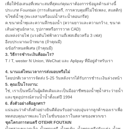
เพื่อให้ข้อเสนอที่เหมาะสมที่สุดแก่คุณเราต้องการข้อมูลด้านล่างนี้
ประเภท Fountain (การเต้นดนตรี, การควบคุมที่ไม่ใช่เพลง, สแตติก)
ขไซต์น้ำพุ (ทะเลสาบหรือแม่น้ำสระน้ำคอนกรีต)
ค.ขนาดน้ำพุและความลึกของน้ำ (ความยาวและความกว้าง, ขนาด
เส้นผ่าศูนย์กลาง, รูปภาพหรือการวาด CAD)
dแหล่งจ่ายไฟ (แรงดันไฟฟ้าความถี่เฟสเดียวหรือ 3 เฟส)
อีงบประมาณเป้าหมาย (ถ้าคุณมี)
ฉข้อกำหนดพิเศษ (ถ้าคุณมี)
3. วิธีการชำระเงินคืออะไร?
T / T, wester N Union, WeChat และ Aplipay ที่มีอยู่สำหรับเรา
4. นานแค่ไหนเวลาการส่งมอบหรือไม่
โดยปกติเวลาการจัดส่ง 5-25 วันหลังจากได้รับการชำระเงินล่วงหน้า
5. คุณเป็นโรงงาน:
ใช่,
เราเป็นหนึ่งในผู้ผลิตเดิมและเป็นมืออาชีพของน้ำพุน้ำสระว่ายน้ำ
และชุดอุปกรณ์สวนน้ำน้ำตั้งแต่ปี 1994
6. สั่งตัวอย่างคือลูกศร?
แน่นอนว่าคำสั่งตัวอย่างยินดีต้อนรับอย่างอบอุ่นจากลูกค้าของเราเพื่อ
ทดสอบคุณภาพและโปรโมชั่นของเราในตลาดของพวกเขา
ชุดโครงการดนตรี OTEHR FOUTAIN
น้ำพุสวนขนาดเล็ก, น้ำพุดนตรี, น้ำพุเต้น, น้ำพุดนตรีปรับแต่ง, น้ำพุ