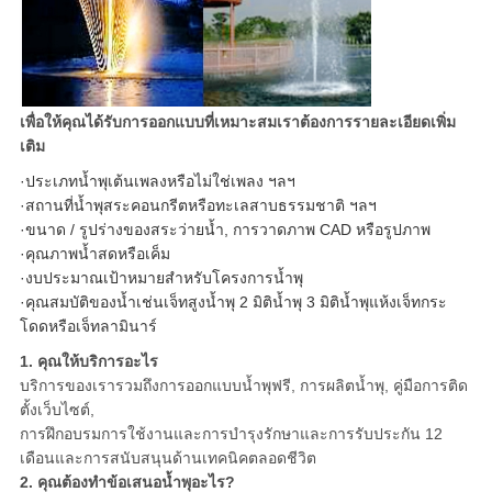
เพื่อให้คุณได้รับการออกแบบที่เหมาะสมเราต้องการรายละเอียดเพิ่ม
เติม
·ประเภทน้ำพุเต้นเพลงหรือไม่ใช่เพลง ฯลฯ
·สถานที่น้ำพุสระคอนกรีตหรือทะเลสาบธรรมชาติ ฯลฯ
·ขนาด / รูปร่างของสระว่ายน้ำ, การวาดภาพ CAD หรือรูปภาพ
·คุณภาพน้ำสดหรือเค็ม
·งบประมาณเป้าหมายสำหรับโครงการน้ำพุ
·คุณสมบัติของน้ำเช่นเจ็ทสูงน้ำพุ 2 มิติน้ำพุ 3 มิติน้ำพุแห้งเจ็ทกระ
โดดหรือเจ็ทลามินาร์
1. คุณให้บริการอะไร
บริการของเรารวมถึงการออกแบบน้ำพุฟรี, การผลิตน้ำพุ, คู่มือการติด
ตั้งเว็บไซต์,
การฝึกอบรมการใช้งานและการบำรุงรักษาและการรับประกัน 12
เดือนและการสนับสนุนด้านเทคนิคตลอดชีวิต
2. คุณต้องทำข้อเสนอน้ำพุอะไร?