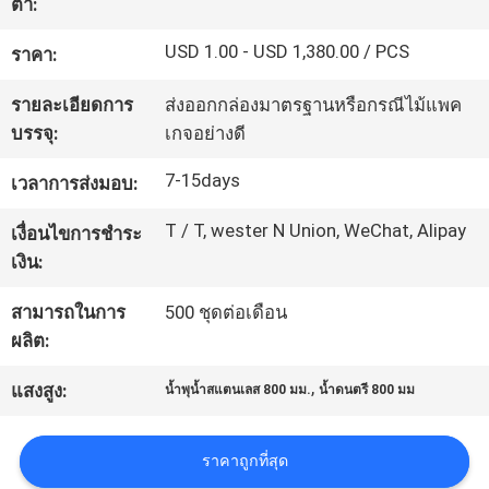
ต่ำ:
โรงงาน
USD 1.00 - USD 1,380.00 / PCS
ราคา:
รายละเอียดการ
ส่งออกกล่องมาตรฐานหรือกรณีไม้แพค
ควบคุม
บรรจุ:
เกจอย่างดี
คุณภาพ
7-15days
เวลาการส่งมอบ:
T / T, wester N Union, WeChat, Alipay
เงื่อนไขการชำระ
ติดต่อ
เงิน:
เรา
สามารถในการ
500 ชุดต่อเดือน
ผลิต:
ขอ
,
แสงสูง:
น้ำพุน้ำสแตนเลส 800 มม.
น้ำดนตรี 800 มม
ใบ
ราคาถูกที่สุด
เสนอ