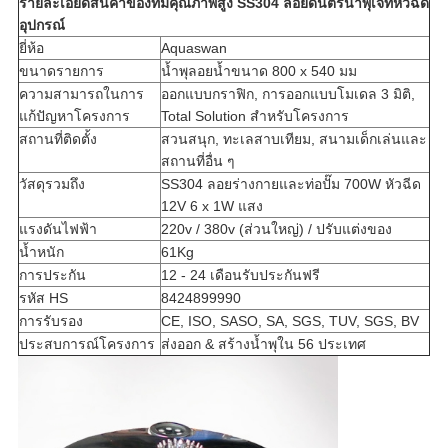
รายละเอียดสินค้าของ
ที่มีคุณภาพสูง SS304 ลอยดนตรีน้ำพุเจ็ทหัวฉีด
อุปกรณ์
ยี่ห้อ
Aquaswan
ขนาดรายการ
น้ำพุลอยน้ำขนาด 800 x 540 มม
ความสามารถในการ
ออกแบบกราฟิก, การออกแบบโมเดล 3 มิติ,
แก้ปัญหาโครงการ
Total Solution สำหรับโครงการ
สถานที่ติดตั้ง
สวนสนุก, ทะเลสาบเทียม, สนามเด็กเล่นและ
สถานที่อื่น ๆ
วัสดุรวมถึง
SS304 ลอยร่างกายและท่อปั๊ม 700W หัวฉีด
12V 6 x 1W แสง
แรงดันไฟฟ้า
220v / 380v (ส่วนใหญ่) / ปรับแต่งของ
น้ำหนัก
61Kg
การประกัน
12 - 24 เดือนรับประกันฟรี
รหัส HS
8424899990
การรับรอง
CE, ISO, SASO, SA, SGS, TUV, SGS, BV
ประสบการณ์โครงการ
ส่งออก & สร้างน้ำพุใน 56 ประเทศ