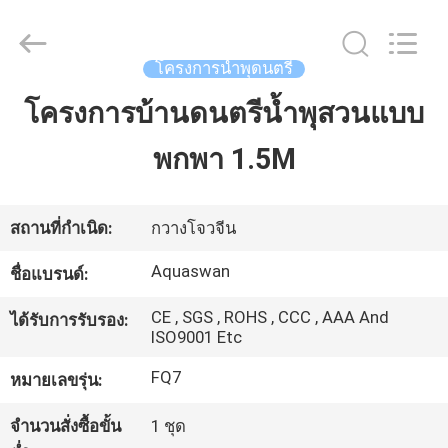
-
2026
aquaswan
water
co,.ltd.
โครงการน้ำพุดนตรี
All
Rights
Reserved.
โครงการบ้านดนตรีน้ำพุสวนแบบ
บ้าน
พกพา 1.5M
สินค้า
สถานที่กำเนิด:
กวางโจวจีน
เกี่ยว
Aquaswan
ชื่อแบรนด์:
กับ
CE , SGS , ROHS , CCC , AAA And
ได้รับการรับรอง:
ISO9001 Etc
เรา
FQ7
หมายเลขรุ่น:
ทัวร์
จำนวนสั่งซื้อขั้น
1 ชุด