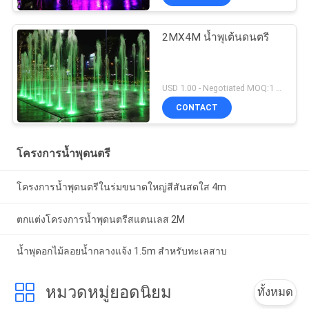
2MX4M น้ำพุเต้นดนตรี
USD 1.00 - Negotiated MOQ:1 ชุด
CONTACT
โครงการน้ำพุดนตรี
โครงการน้ำพุดนตรีในร่มขนาดใหญ่สีสันสดใส 4m
ตกแต่งโครงการน้ำพุดนตรีสแตนเลส 2M
น้ำพุดอกไม้ลอยน้ำกลางแจ้ง 1.5m สำหรับทะเลสาบ
หมวดหมู่ยอดนิยม
ทั้งหมด