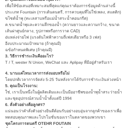
เพื่อให้ข้อเสนอที่เหมาะสมที่สุดแก่คุณเราต้องการข้อมูลด้านล่างนี้
ประเภท Fountain (การเต้นดนตรี, การควบคุมที่ไม่ใช่เพลง, สแตติก)
ขไซต์น้ำพุ (ทะเลสาบหรือแม่น้ำสระน้ำคอนกรีต)
ค.ขนาดน้ำพุและความลึกของน้ำ (ความยาวและความกว้าง, ขนาด
เส้นผ่าศูนย์กลาง, รูปภาพหรือการวาด CAD)
dแหล่งจ่ายไฟ (แรงดันไฟฟ้าความถี่เฟสเดียวหรือ 3 เฟส)
อีงบประมาณเป้าหมาย (ถ้าคุณมี)
ฉข้อกำหนดพิเศษ (ถ้าคุณมี)
3. วิธีการชำระเงินคืออะไร?
T / T, wester N Union, WeChat และ Aplipay ที่มีอยู่สำหรับเรา
4. นานแค่ไหนเวลาการส่งมอบหรือไม่
โดยปกติเวลาการจัดส่ง 5-25 วันหลังจากได้รับการชำระเงินล่วงหน้า
5. คุณเป็นโรงงาน:
ใช่,
เราเป็นหนึ่งในผู้ผลิตเดิมและเป็นมืออาชีพของน้ำพุน้ำสระว่ายน้ำ
และชุดอุปกรณ์สวนน้ำน้ำตั้งแต่ปี 1994
6. สั่งตัวอย่างคือลูกศร?
แน่นอนว่าคำสั่งตัวอย่างยินดีต้อนรับอย่างอบอุ่นจากลูกค้าของเราเพื่อ
ทดสอบคุณภาพและโปรโมชั่นของเราในตลาดของพวกเขา
ชุดโครงการดนตรี OTEHR FOUTAIN