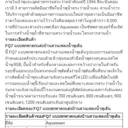
ภายในน้ำพุและอุตสาหกรรมสระว่ายน้ำตั้งแต่ปี 1994 ทีละขั้นตอน
เรามี 3 สายการผลิตมืออาชีพในน้ำพุน้ำสระว่ายน้ำและ สวนน้ำการ
ให้บริการลูกค้าด้วยคุณภาพการออกแบบใหม่ล่าสุดความเป็นมืออาชีพ
ราคาไม่แพงและความไว้วางใจคือเหตุผลว่าทำไมลูกค้ากว่า 8,000
รายที่บ้านและต่างประเทศเลือก Aquaswan เป็นซัพพลายเออร์ชั้นเลิศ
ในการสร้างน้ำพุน้ำที่สวยงามสระว่ายน้ำและโครงการสวนน้ำ
รายละเอียดสินค้า
FQ7 แบบพกพาตกแต่งบ้านสวนเพลงน้ำพุเต้น
นี้
FQ7 แบบพกพาตกแต่งบ้านสวนเพลงน้ำพุเต้น
รูปแบบการออกแบบที่
กำหนดเองหลักประกอบด้วย 8 กลุ่มของหัวฉีดน้ำพุตรงสแตนเลสไฟ
น้ำพุ RGB, ปั๊มน้ำสำหรับชั้นกลางและผลการขว้างปาภายในสำหรับ
รอบชั้นออกแบบเป็นทรงกลมน้ำพุติดตั้งง่ายน้ำพุต้องพื้นที่ขนาดเล็กใน
การติดตั้งน้ำน้ำพุจะเต้นตามจังหวะดนตรีไฟ LED เปลี่ยนสีอัตโนมัติ
การออกแบบน้ำพุนี้เรียบง่ายและสดใหม่ที่เหมาะสมมากสระว่ายน้ำใน
ร่มกลางแจ้งสวนล็อบบี้โรงแรมตกแต่งภูมิทัศน์สแตนเลสการ์เด้นเพลง
น้ำพุน้ำขนาดสามารถปรับแต่ง 700 เซนติเมตร, 800 เซนติเมตร, 900
เซนติเมตร, 1200 เซนติเมตรเส้นผ่าศูนย์กลาง
รายละเอียดของ
FQ7 แบบพกพาตกแต่งบ้านสวนเพลงน้ำพุเต้น
รายละเอียดสินค้าของ
FQ7 แบบพกพาตกแต่งบ้านสวนเพลงน้ำพุเต้น
ยี่ห้อ
Aquaswan