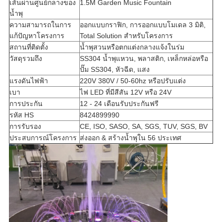
เส้นผ่านศูนย์กลางของ
1.5M Garden Music Fountain
น้ำพุ
ความสามารถในการ
ออกแบบกราฟิก, การออกแบบโมเดล 3 มิติ,
แก้ปัญหาโครงการ
Total Solution สำหรับโครงการ
สถานที่ติดตั้ง
น้ำพุสวนหรือตกแต่งกลางแจ้งในร่ม
วัสดุรวมถึง
SS304 น้ำพุแหวน, พลาสติก, เหล็กหล่อหรือ
ปั๊ม SS304, หัวฉีด, แสง
แรงดันไฟฟ้า
220V 380V / 50-60hz หรือปรับแต่ง
เบา
ไฟ LED ที่มีสีสัน 12V หรือ 24V
การประกัน
12 - 24 เดือนรับประกันฟรี
รหัส HS
8424899990
การรับรอง
CE, ISO, SASO, SA, SGS, TUV, SGS, BV
ประสบการณ์โครงการ
ส่งออก & สร้างน้ำพุใน 56 ประเทศ