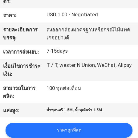
ต่ำ:
โรงงาน
USD 1.00 - Negotiated
ราคา:
รายละเอียดการ
ส่งออกกล่องมาตรฐานหรือกรณีไม้แพค
ควบคุม
บรรจุ:
เกจอย่างดี
คุณภาพ
7-15days
เวลาการส่งมอบ:
T / T, wester N Union, WeChat, Alipay
เงื่อนไขการชำระ
ติดต่อ
เงิน:
เรา
สามารถในการ
100 ชุดต่อเดือน
ผลิต:
ขอ
,
แสงสูง:
น้ำพุดนตรี 1.5M
น้ำพุเต้นรำ 1.5M
ใบ
ราคาถูกที่สุด
เสนอ