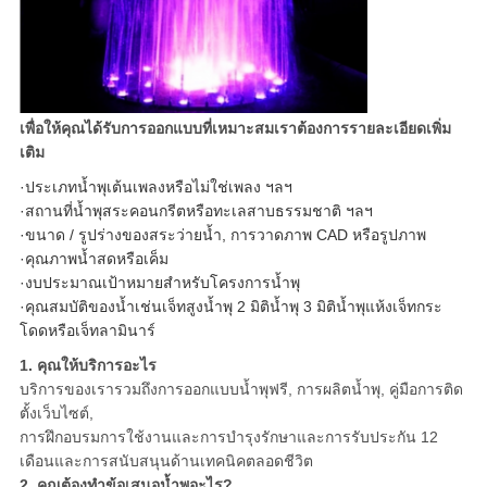
เพื่อให้คุณได้รับการออกแบบที่เหมาะสมเราต้องการรายละเอียดเพิ่ม
เติม
·ประเภทน้ำพุเต้นเพลงหรือไม่ใช่เพลง ฯลฯ
·สถานที่น้ำพุสระคอนกรีตหรือทะเลสาบธรรมชาติ ฯลฯ
·ขนาด / รูปร่างของสระว่ายน้ำ, การวาดภาพ CAD หรือรูปภาพ
·คุณภาพน้ำสดหรือเค็ม
·งบประมาณเป้าหมายสำหรับโครงการน้ำพุ
·คุณสมบัติของน้ำเช่นเจ็ทสูงน้ำพุ 2 มิติน้ำพุ 3 มิติน้ำพุแห้งเจ็ทกระ
โดดหรือเจ็ทลามินาร์
1. คุณให้บริการอะไร
บริการของเรารวมถึงการออกแบบน้ำพุฟรี, การผลิตน้ำพุ, คู่มือการติด
ตั้งเว็บไซต์,
การฝึกอบรมการใช้งานและการบำรุงรักษาและการรับประกัน 12
เดือนและการสนับสนุนด้านเทคนิคตลอดชีวิต
2. คุณต้องทำข้อเสนอน้ำพุอะไร?