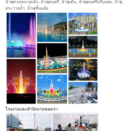
น้ำพุสวนขนาดเล็ก, น้ำพุดนตรี, น้ำพุเต้น, น้ำพุดนตรีปรับแต่ง, น้ำพุ
สระว่ายน้ำ, น้ำพุชั้นแห้ง
โรงงานและสำนักงานของเรา