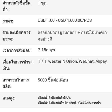
จำนวนสั่งซื้อขั้น
1 ชุด
โรงงาน
ต่ำ:
USD 1.00 - USD 1,600.00/PCS
ราคา:
ควบคุม
รายละเอียดการ
ส่งออกมาตรฐานกล่อง + กรณีไม้แพคเก
คุณภาพ
บรรจุ:
จอย่างดี
7-15days
เวลาการส่งมอบ:
ติดต่อ
T / T, wester N Union, WeChat, Alipay
เงื่อนไขการชำระ
เรา
เงิน:
สามารถในการ
5000 ชิ้นต่อเดือน
ขอ
ผลิต:
ใบ
,
แสงสูง:
สไลด์น้ำลิงป้องกันรังสี UV
,
สไลด์น้ำลิงป้องกันไฟฟ้าสถิตย์
สไลด์น้ำลิงสวนน้ำ
เสนอ