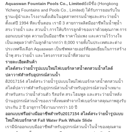
Aquaswan Fountain Pools Co., Limited
ยังมีชื่อ (Hongkong
Yicheng Fountains and Pools Co., Limited) ได้รับการยอมรับใน
ฐานะผู้นำและโรงงานดั้งเดิมในอุตสาหกรรมน้ำพุและสระว่ายน้ำ
ตั้งแต่ปี 1994 ทีละขั้นตอน เรามี 3 สายการผลิตมืออาชีพในน้ำพุน้ำ
สระว่ายน้ำ และ สวนน้ำ.การให้บริการลูกค้าของเราด้วยคุณภาพ การ
ออกแบบล่าสุด ความเป็นมืออาชีพ ราคาไม่แพง และความไว้วางใจ
เป็นเหตุผลว่าทำไมลูกค้ามากกว่า 8,000 รายทั้งในประเทศและต่าง
ประเทศจึงเลือก Aquaswan เป็นซัพพลายเออร์ที่ยอดเยี่ยมในการสร้าง
น้ำพุ สระว่ายน้ำ และโครงการสวนน้ำที่สวยงาม
รายละเอียดสินค้า
สไลด์สระว่ายน้ำรูปแบบใหม่ไฟเบอร์กลาสน้ำตกสวนน้ำสไลด์
ปลาวาฬสำหรับอุปกรณ์สวนน้ำ
ดิ
2017154
สไลด์สระว่ายน้ำรูปแบบใหม่ไฟเบอร์กลาสน้ำตกสวนน้ำ
สไลด์ปลาวาฬสำหรับอุปกรณ์สวนน้ำ
สำหรับอุปกรณ์สวนน้ำ
เหมาะ
สำหรับสระว่ายน้ำส่วนตัว รีสอร์ท สระโฮมพูล และสระว่ายน้ำหลัง
บ้านอุปกรณ์สวนน้ำของเราทั้งหมดทำจากไฟเบอร์กลาสคุณภาพสูงรับ
ประกัน 2 ปี อายุการใช้งานมากกว่า 10 ปี
ออกแบบฟรีอย่างมืออาชีพสำหรับ
2017154
สไลด์สระว่ายน้ำรูปแบบ
ใหม่ไฟเบอร์กลาส Fall Water Park Whale Slide
เรามีนักออกแบบมืออาชีพสำหรับอุปกรณ์สวนน้ำในน้ำของคุณตาม