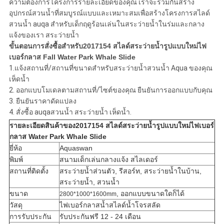
ความต้องการโครงการรายละเอียดของคุณ เราจะร่วมกันสร้าง
อุปกรณ์สวนน้ำที่สมบูรณ์แบบและเหมาะสมเพื่อสร้างโครงการสไลด์
สวนน้ำ auqa สำหรับเด็กฤดูร้อนเล่นในสระว่ายน้ำในร่มและกลาง
แจ้งของเรา สระว่ายน้ำ
ขั้นตอนการสั่งซื้อสำหรับ
2017154
สไลด์สระว่ายน้ำรูปแบบใหม่ไฟ
เบอร์กลาส Fall Water Park Whale Slide
1.แจ้งสถานที่/สถานที่
ขนาด
สำหรับสระว่ายน้ำสวนน้ำ Aqua ของคุณ
เห็ดน้ำ
2. ออกแบบโมเดลตามสถานที่/ไซต์ของคุณ ยืนยันการออกแบบกับคุณ
3. ยืนยันราคาดัดแปลง
4. สั่งซื้อ auqa
สวนน้ำ สระว่ายน้ำ เห็ดน้ำ.
รายละเอียดสินค้าของ
2017154
สไลด์สระว่ายน้ำรูปแบบใหม่ไฟเบอร์
กลาส Water Park Whale Slide
ยี่ห้อ
Aquaswan
พิมพ์
สนามเด็กเล่นกลางแจ้ง สไลเดอร์
สถานที่ติดตั้ง
สระว่ายน้ำส่วนตัว, รีสอร์ท, สระว่ายน้ำในบ้าน,
สระว่ายน้ำ, สวนน้ำ
ขนาด
, ออกแบบขนาดใดก็ได้
2800*1000*1600mm
วัสดุ
ไฟเบอร์กลาส
น้ำ
สไลด์น้ำโจรสลัด
การรับประกัน
รับประกันฟรี 12 - 24 เดือน