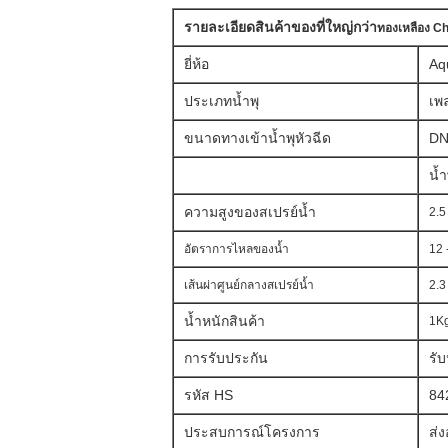
รายละเอียดสินค้าของที่ใหญ่กว่า
ทองเหลือง Ch
ยี่ห้อ
Aq
ประเภทน้ำพุ
เพล
ขนาดทางเข้าน้ำพุหัวฉีด
DN
น้
ความสูงของสเปรย์น้ำ
2.5
อัตราการไหลของน้ำ
12 
เส้นผ่าศูนย์กลางสเปรย์น้ำ
2.3
น้ำหนักสินค้า
1K
การรับประกัน
รับ
รหัส HS
84
ประสบการณ์โครงการ
ส่