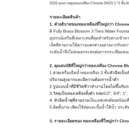
2020 คุณภาพสูงทองเหลือง Chrome DN25 1 "3 ชั้น 
รายละเอียดสินค้า
1. คำอธิบายของ
ทองเหลืองที่ใหญ่กว่า Chro
ดิ
Fully Brass Blossom 3 Tiers Water Fountai
อุปกรณ์เสริมที่เหมาะสมที่สุดสำหรับทางเข้าท
เจ็ตที่สวยงามให้ความแตกต่างอย่างมากกับส
ระดับน้ำจึงไม่ส่งผลกระทบต่อการกระเพื่อมขอ
2. คุณสมบัติที่ใหญ่กว่า
ทองเหลือง Chrome Blo
1.
สวย
เครื่องฉีดน้ำทองเหลือง 3 ชั้น
หัวฉีดเป็
ปริมาณสูงมากและมีความต้องการน้ำต่ำ
2.
รูปแบบน้ำที่มีชีวิตชีวาทำงานโดยไม่ขึ้นกับระด
3.
วัสดุเป็นทองเหลืองทั้งตัว Inlet
1/2", 3/4", 1",
4. หัวฉีดน้ำพุที่สวยงาม
เป็นเอฟเฟกต์ยอดนิยมท
5.
ติดตั้งง่าย เพียงใช้ท่อและปั๊มน้ำใต้น้ำ ปร
3. รายละเอียดของ
ทองเหลืองที่ใหญ่กว่า Ch