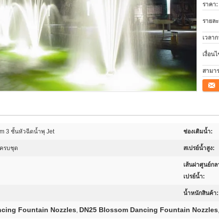
ราคา:
รายละ
เวลาก
เงื่อน
สามาร
ติดต่อ
3 ชั้นหัวฉีดน้ำพุ Jet
ช่องเติมน้ำ:
งครบชุด
สเปรย์น้ำสูง:
เส้นผ่าศูนย์ก
เปรย์น้ำ:
น้ำหนักสินค้า:
cing Fountain Nozzles
DN25 Blossom Dancing Fountain Nozzles
,