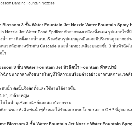
Blossom Dancing Fountain Nozzles
me Blossom 3 ชั้น Water Fountain Jet Nozzle Water Fountain Spray
n Nozzle Jet Water Pond Sprilker ทำจากทองเหลืองทั้งหมด รูปแบบน้ำที่มีชี
างน้ำ การติดตั้งสระน้ำแบบเรียงซ้อนรูปแบบดูเหมือนจะมีปริมาณสูงมากอย่าง
ภาพแวดล้อมตรงข้ามกับ Cascade และ
น้ำพุทองเหลืองบลอสซั่ม 3 ชั้น
หัวฉีดไ
งน้ำ
ssom 3 ชั้น Water Fountain Jet หัวฉีดน้ำ Fountain หัวสเปรย์
นหัวฉีดขนาดกลางถึงขนาดใหญ่ที่ให้ความเปรียบต่างอย่างมากกับสภาพแวดล
ับน้ำ ดังนั้นจึงติดตั้งและใช้งานได้ง่ายขึ้น
 1.5", 2"
ด้ายหญิง
ี่ใช้ในน้ำพุเชิงพาณิชย์และสถาปัตยกรรม
ะสิทธิภาพของหัวฉีดพ่นน้ำพุทั้งหมดได้รับผลกระทบโดยตรงจาก GHP ที่สูบผ่านห
rome Blossom 3 ชั้น Water Fountain Jet Nozzle Water Fountain Spr