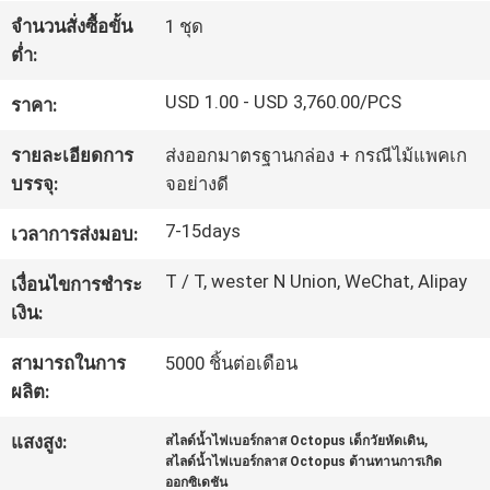
โรงงาน
จำนวนสั่งซื้อขั้น
1 ชุด
ต่ำ:
USD 1.00 - USD 3,760.00/PCS
ราคา:
ควบคุม
รายละเอียดการ
ส่งออกมาตรฐานกล่อง + กรณีไม้แพคเก
คุณภาพ
บรรจุ:
จอย่างดี
7-15days
เวลาการส่งมอบ:
ติดต่อ
T / T, wester N Union, WeChat, Alipay
เงื่อนไขการชำระ
เรา
เงิน:
สามารถในการ
5000 ชิ้นต่อเดือน
ขอ
ผลิต:
ใบ
,
แสงสูง:
สไลด์น้ำไฟเบอร์กลาส Octopus เด็กวัยหัดเดิน
สไลด์น้ำไฟเบอร์กลาส Octopus ต้านทานการเกิด
เสนอ
ออกซิเดชัน