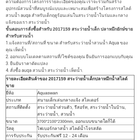
ความต้องการโครงการรายละเอียดของคุณ เราจะร่วมกันสร้าง
อุปกรณ์สวนน้ำที่สมบูรณ์แบบและเหมาะสมเพื่อสร้างโครงการสไลด์
สวนน้ำ auqa สำหรับเด็กฤดูร้อนเล่นในสระว่ายน้ำในร่มและกลาง
แจ้งของเรา สระว่ายน้ำ
ขั้นตอนการสั่งซื้อสำหรับ
2017159
สระว่ายน้ำเด็ก
ปลาหมึกยักษ์ขาย
สำหรับสวนน้ำ
1.แจ้งสถานที่/สถานที่
ขนาด
สำหรับสระว่ายน้ำสวนน้ำ Aqua ของ
คุณ
เห็ดน้ำ
2. ออกแบบโมเดลตามสถานที่/ไซต์ของคุณ ยืนยันการออกแบบกับคุณ
3. ยืนยันราคาดัดแปลง
4. สั่งซื้อ auqa
สวนน้ำ สระว่ายน้ำ เห็ดน้ำ.
รายละเอียดสินค้าของ
2017159
สระว่ายน้ำเด็กปลาหมึกน้ำสไลด์
ขาย
ยี่ห้อ
Aquaswan
ประเภท
สนามเด็กเล่นกลางแจ้ง สไลเดอร์
สถานที่ติดตั้ง
สระว่ายน้ำส่วนตัว, รีสอร์ท, สระว่ายน้ำในบ้าน,
สระว่ายน้ำ, สวนน้ำ
ขนาด
, ออกแบบขนาดใดก็ได้
3700*2100*2300mm
วัสดุ
ไฟเบอร์กลาส
น้ำ
สไลด์น้ำโจรสลัด
การรับประกัน
รับประกันฟรี 12 - 24 เดือน