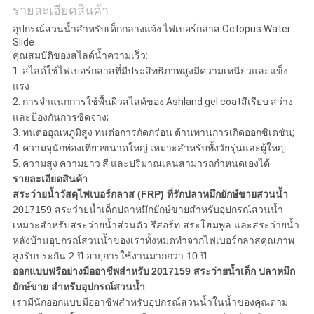
รายละเอียดสินค้า
อุปกรณ์สวนน้ำสำหรับเด็กกลางแจ้ง ไฟเบอร์กลาส Octopus Water
Slide
คุณสมบัติของสไลด์น้ำความเร็ว:
1. สไลด์ใช้ไฟเบอร์กลาสที่มีประสิทธิภาพสูงมีความเหนียวและแข็ง
แรง
2. การจำแนกการใช้พื้นผิวสไลด์ของ Ashland gel coatสีเรียบ สว่าง
และป้องกันการซีดจาง;
3. ทนต่ออุณหภูมิสูง ทนต่อการกัดกร่อน ต้านทานการเกิดออกซิเดชัน;
4. ความจุนักท่องเที่ยวขนาดใหญ่ เหมาะสำหรับทั้งวัยรุ่นและผู้ใหญ่
5. ความสูง ความยาว สี และปริมาณเลนสามารถกำหนดเองได้
รายละเอียดสินค้า
สระว่ายน้ำวัสดุไฟเบอร์กลาส (FRP)
ที่รัก
ปลาหมึกยักษ์ขายสวนน้ำ
2017159
สระว่ายน้ำเด็ก
ปลาหมึกยักษ์ขาย
สำหรับอุปกรณ์สวนน้ำ
เหมาะสำหรับสระว่ายน้ำส่วนตัว รีสอร์ท สระโฮมพูล และสระว่ายน้ำ
หลังบ้านอุปกรณ์สวนน้ำของเราทั้งหมดทำจากไฟเบอร์กลาสคุณภาพ
สูงรับประกัน 2 ปี อายุการใช้งานมากกว่า 10 ปี
ออกแบบฟรีอย่างมืออาชีพสำหรับ
2017159
สระว่ายน้ำเด็ก
ปลาหมึก
ยักษ์ขาย
สำหรับอุปกรณ์สวนน้ำ
เรามีนักออกแบบมืออาชีพสำหรับอุปกรณ์สวนน้ำในน้ำของคุณตาม